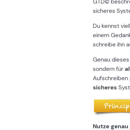
GTD© beschrei
sicheres Syst
Du kennst vie
einem Gedanke
schreibe ihn 
Genau dieses P
sondern für
al
Aufschreiben g
sicheres
Syst
Nutze genau 