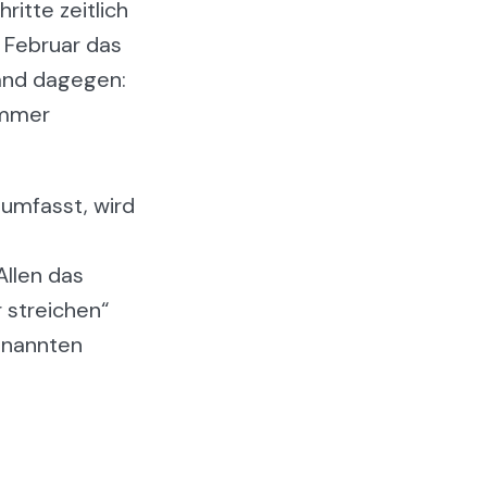
itte zeitlich
 Februar das
and dagegen:
immer
 umfasst, wird
Allen das
r streichen“
enannten