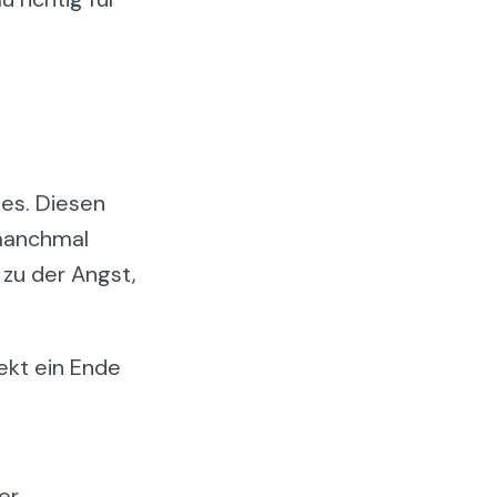
tes. Diesen
 manchmal
 zu der Angst,
ekt ein Ende
er.