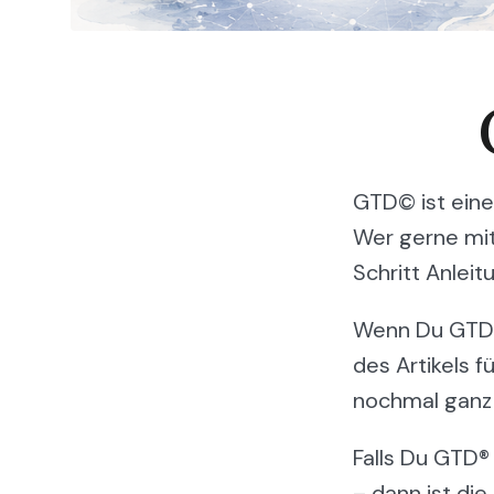
GTD© ist eine
Wer gerne mit 
Schritt Anleit
Wenn Du GTD® 
des Artikels f
nochmal ganz 
Falls Du GTD®
– dann ist die