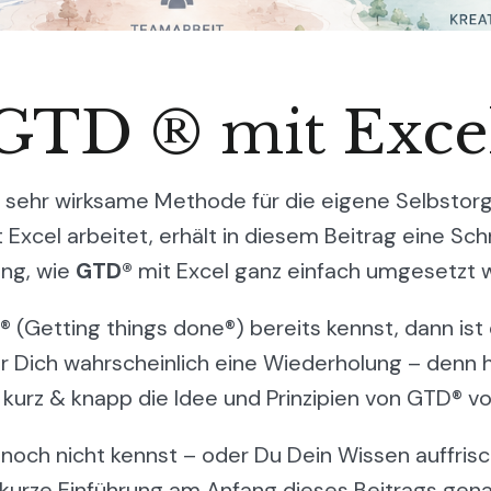
GTD ® mit Exce
 sehr wirksame Methode für die eigene Selbstorg
Excel arbeitet, erhält in diesem Beitrag eine Schr
ung, wie
GTD®
mit Excel ganz einfach umgesetzt 
(Getting things done®) bereits kennst, dann ist d
ür Dich wahrscheinlich eine Wiederholung – denn hi
kurz & knapp die Idee und Prinzipien von GTD® vo
 noch nicht kennst – oder Du Dein Wissen auffri
 kurze Einführung am Anfang dieses Beitrags genau