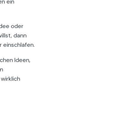
en ein
Idee oder
llst, dann
r einschlafen.
ichen Ideen,
em
wirklich