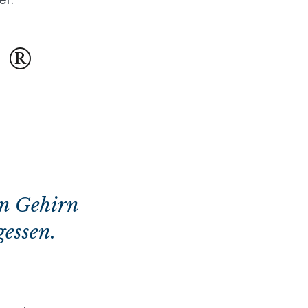
D ®
in Gehirn
gessen.