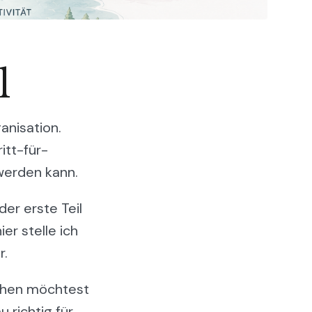
l
anisation.
itt-für-
werden kann.
er erste Teil
er stelle ich
r.
schen möchtest
 richtig für