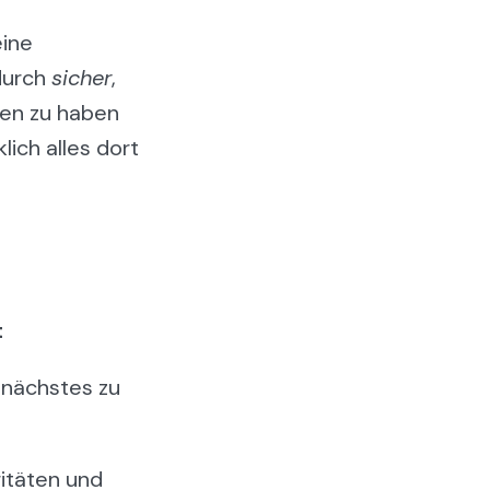
eine
durch
sicher
,
ehen zu haben
lich alles dort
t
 nächstes zu
ritäten und