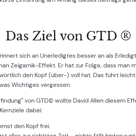
Das Ziel von GTD ®
innert sich an Unerledigtes besser an als Erledig
man Zeigarnik-Effekt. Er hat zur Folge, dass man
örtlich den Kopf (über-) voll hat. Das führt leicht
was Wichtiges vergessen.
Erfindung" von GTD© wollte David Allen diesem Eff
Kernziele dabei:
st den Kopf frei.
st alles zur richtigen Zeit – nichts fällt hinten runt