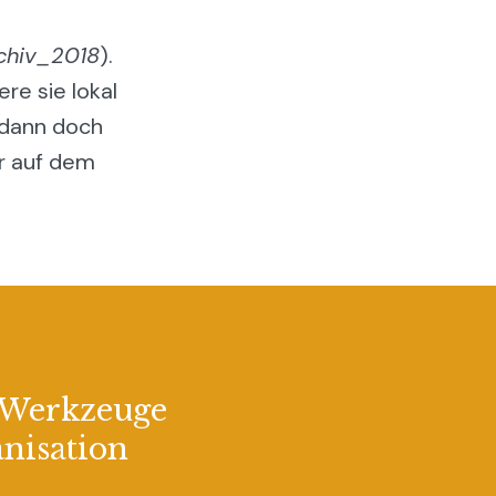
chiv_2018
).
re sie lokal
 dann doch
er auf dem
 Werkzeuge
anisation