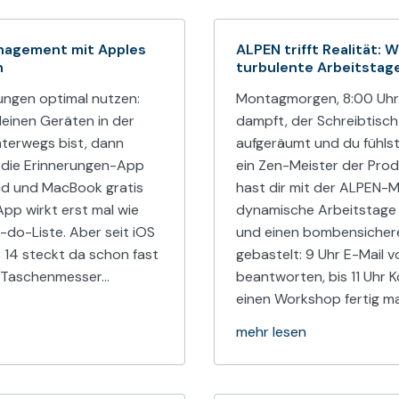
agement mit Apples
ALPEN trifft Realität: W
n
turbulente Arbeitstag
ungen optimal nutzen:
Montagmorgen, 8:00 Uhr.
einen Geräten in der
dampft, der Schreibtisch 
terwegs bist, dann
aufgeräumt und du fühlst
die Erinnerungen-App
ein Zen-Meister der Prod
Pad und MacBook gratis
hast dir mit der ALPEN-
App wirkt erst mal wie
dynamische Arbeitstage 
-do-Liste. Aber seit iOS
und einen bombensicher
14 steckt da schon fast
gebastelt: 9 Uhr E-Mail 
r Taschenmesser…
beantworten, bis 11 Uhr 
einen Workshop fertig m
mehr lesen