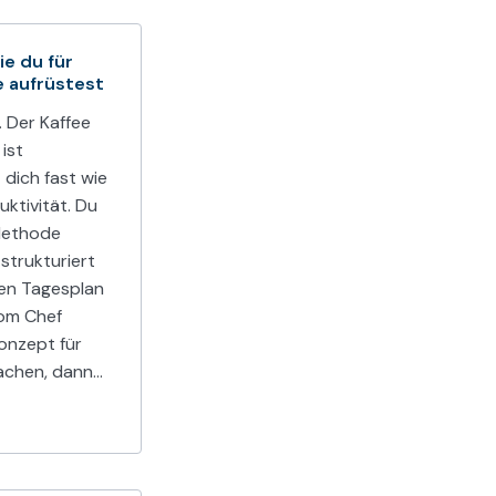
ie du für
e aufrüstest
 Der Kaffee
ist
 dich fast wie
uktivität. Du
Methode
strukturiert
en Tagesplan
vom Chef
Konzept für
achen, dann…