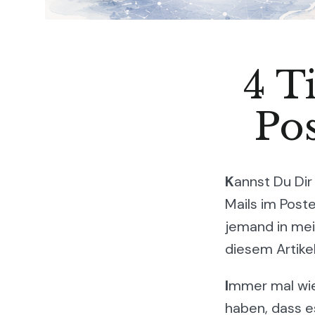
4 T
Pos
K
annst Du Dir
Mails im Post
jemand in mei
diesem Artikel
I
mmer mal wied
haben, dass es