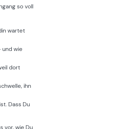
ngang so voll
din wartet
 - und wie
eil dort
chwelle, ihn
ist. Dass Du
s vor, wie Du