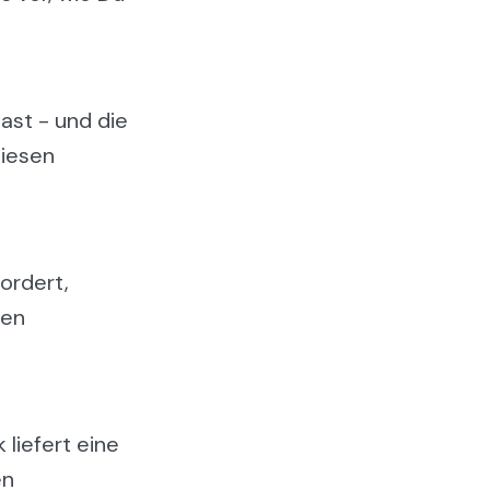
ast - und die
diesen
ordert,
den
 liefert eine
en