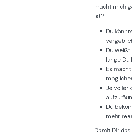
macht mich ga
ist?
Du könnte
vergeblic
Du weißt n
lange Du 
Es macht 
möglicher
Je voller
aufzuräu
Du bekomm
mehr reag
Damit Dir das 