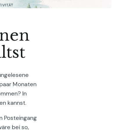
inen
ltst
 ungelesene
n paar Monaten
kommen? In
en kannst.
em Posteingang
wäre bei so,