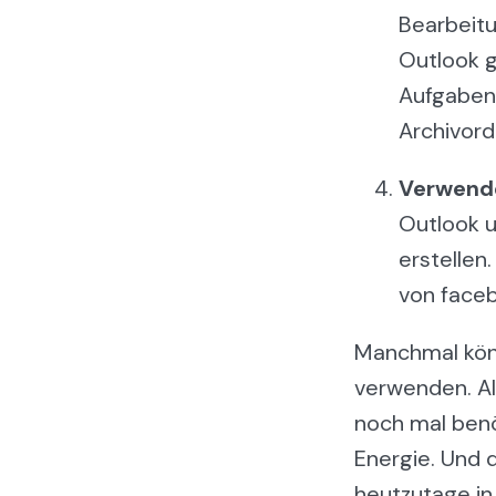
Bearbeitu
Outlook g
Aufgaben 
Archivord
Verwend
Outlook u
erstellen.
von faceb
Manchmal kön
verwenden. All
noch mal benö
Energie. Und 
heutzutage in