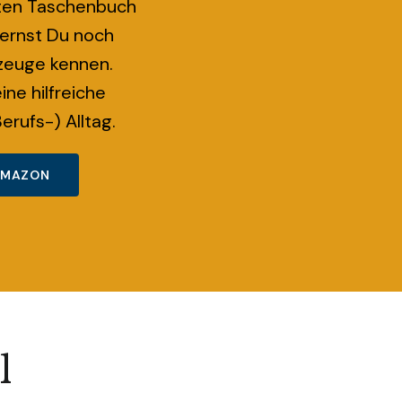
ten Taschenbuch
ernst Du noch
zeuge kennen.
ine hilfreiche
erufs-) Alltag.
 AMAZON
l