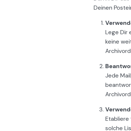
Deinen Postei
Verwende
Lege Dir 
keine wei
Archivord
Beantwor
Jede Mail
beantwort
Archivord
Verwende
Etabliere
solche Li